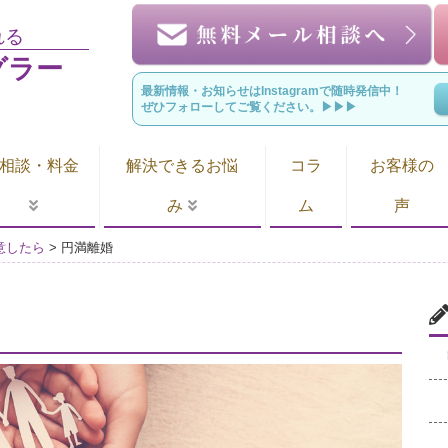
れる
グラー
最新情報・お知らせはInstagramで随時発信中！
ぜひフォローしてご覧ください。▶︎▶︎▶︎
相談・料金
解決できるお悩
コラ
お客様の
み
ム
声
意したら
>
円満離婚