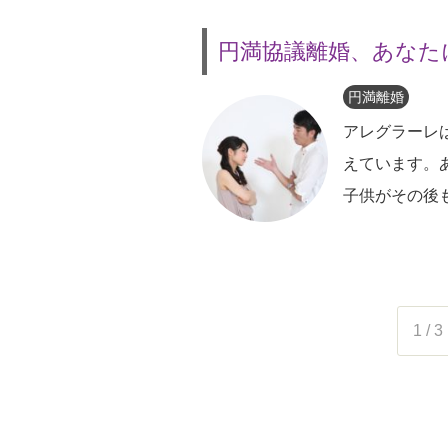
円満協議離婚、あなた
円満離婚
アレグラーレ
えています。
子供がその後
1 / 3