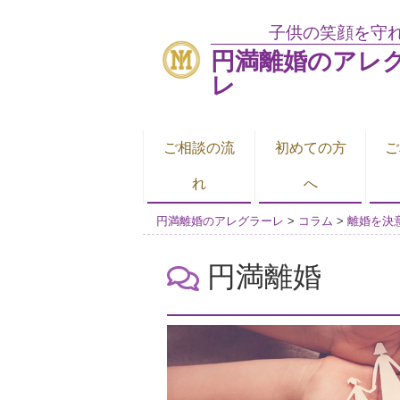
子供の笑顔を守
円満離婚のアレ
レ
ご相談の流
初めての方
ご
れ
へ
円満離婚のアレグラーレ
>
コラム
>
離婚を決
円満離婚