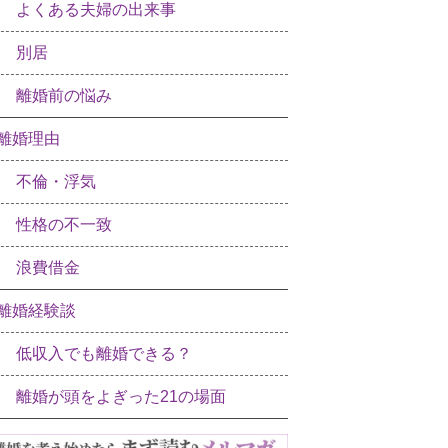
よくある夫婦の出来事
別居
離婚前の悩み
離婚理由
不倫・浮気
性格の不一致
浪費借金
離婚経験談
低収入でも離婚できる？
離婚が頭をよぎった21の場面