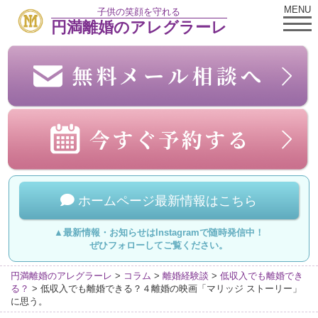
MENU
子供の笑顔を守れる
円満離婚のアレグラーレ
ホームページ最新情報はこちら
▲最新情報・お知らせはInstagramで随時発信中！
ぜひフォローしてご覧ください。
円満離婚のアレグラーレ
>
コラム
>
離婚経験談
>
低収入でも離婚でき
る？
>
低収入でも離婚できる？４離婚の映画「マリッジ ストーリー」
に思う。