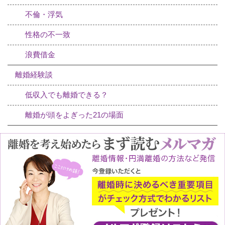
不倫・浮気
性格の不一致
浪費借金
離婚経験談
低収入でも離婚できる？
離婚が頭をよぎった21の場面