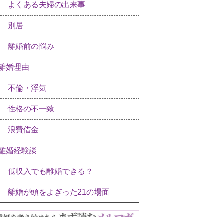
よくある夫婦の出来事
別居
離婚前の悩み
離婚理由
不倫・浮気
性格の不一致
浪費借金
離婚経験談
低収入でも離婚できる？
離婚が頭をよぎった21の場面