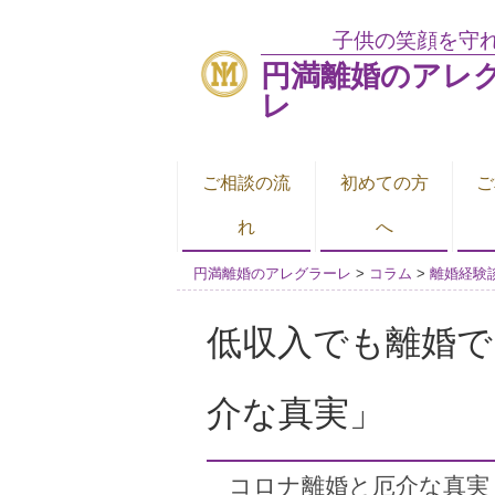
子供の笑顔を守
円満離婚のアレ
レ
ご相談の流
初めての方
ご
れ
へ
円満離婚のアレグラーレ
>
コラム
>
離婚経験
低収入でも離婚で
介な真実」
コロナ離婚と厄介な真実