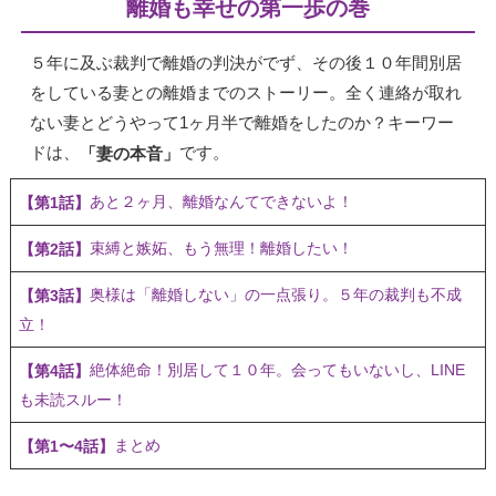
離婚も幸せの第一歩の巻
５年に及ぶ裁判で離婚の判決がでず、その後１０年間別居
をしている妻との離婚までのストーリー。全く連絡が取れ
ない妻とどうやって1ヶ月半で離婚をしたのか？キーワー
ドは、
です。
「妻の本音」
あと２ヶ月、離婚なんてできないよ！
【第1話】
束縛と嫉妬、もう無理！離婚したい！
【第2話】
奥様は「離婚しない」の一点張り。５年の裁判も不成
【第3話】
立！
絶体絶命！別居して１０年。会ってもいないし、LINE
【第4話】
も未読スルー！
まとめ
【第1〜4話】