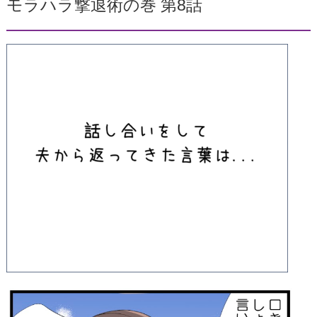
モラハラ撃退術の巻 第8話