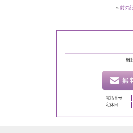
«
前の
離
電話番号
定休日