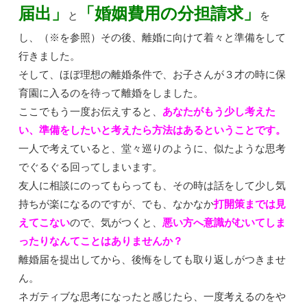
届出」
「婚姻費用の分担請求」
と
を
し、（※を参照）その後、離婚に向けて着々と準備をして
行きました。
そして、ほぼ理想の離婚条件で、お子さんが３才の時に保
育園に入るのを待って離婚をしました。
ここでもう一度お伝えすると、
あなたがもう少し考えた
い、準備をしたいと考えたら方法はあるということです。
一人で考えていると、堂々巡りのように、似たような思考
でぐるぐる回ってしまいます。
友人に相談にのってもらっても、その時は話をして少し気
持ちが楽になるのですが、でも、なかなか
打開策までは見
えてこない
ので、気がつくと、
悪い方へ意識がむいてしま
ったりなんてことはありませんか？
離婚届を提出してから、後悔をしても取り返しがつきませ
ん。
ネガティブな思考になったと感じたら、一度考えるのをや