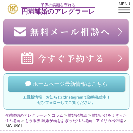
MENU
子供の笑顔を守れる
円満離婚のアレグラーレ
ホームページ最新情報はこちら
▲最新情報・お知らせはInstagramで随時発信中！
ぜひフォローしてご覧ください。
円満離婚のアレグラーレ
>
コラム
>
離婚経験談
>
離婚が頭をよぎった
21の場面
>
もう限界 離婚が頭をよぎった21の場面１アメリカ出張編
>
IMG_0961