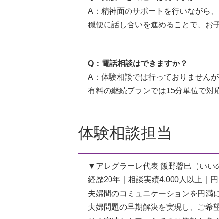
A：精神面のサポートを行いながら、
穏便に話し合いを進めることで、お
Q：電話相談はできますか？
A：体験相談では行っておりませんが
有料の継続プランでは15分単位で対
体験相談担当
▼アレグラーレ代表 飯野馨巳（いい
経歴20年｜相談実績4,000人以上
夫婦間のコミュニケーションを円満
夫婦問題の早期解決を実現し、ご希