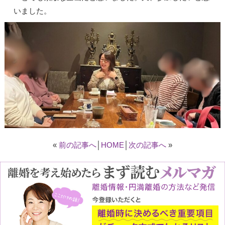
いました。
«
前の記事へ
│
HOME
│
次の記事へ
»