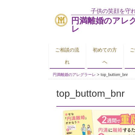
子供の笑顔を守
円満離婚のアレ
レ
ご相談の流
初めての方
ご
れ
へ
円満離婚のアレグラーレ
>
top_buttom_bnr
top_buttom_bnr