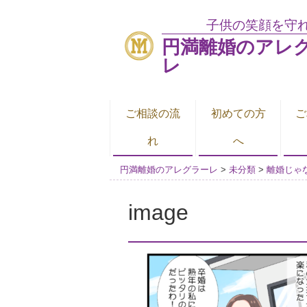
子供の笑顔を守
円満離婚のアレ
レ
ご相談の流
初めての方
ご
れ
へ
円満離婚のアレグラーレ
>
未分類
>
離婚じゃな
image