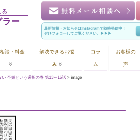
れる
グラー
最新情報・お知らせはInstagramで随時発信中！
ぜひフォローしてご覧ください。▶︎▶︎▶︎
相談・料金
解決できるお悩
コラ
お客様の
み
ム
声
い 卒婚という選択の巻 第13～16話
>
image