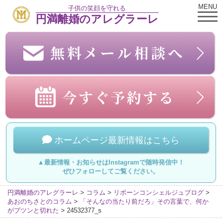
MENU
子供の笑顔を守れる
円満離婚のアレグラーレ
ホームページ最新情報はこちら
▲最新情報・お知らせはInstagramで随時発信中！
ぜひフォローしてご覧ください。
円満離婚のアレグラーレ
>
コラム
>
リボーンコンシェルジュブログ
>
あおのちさとのコラム
>
「そんなの当たり前だろ」その言葉で、何か
がプツンと切れた
>
24532377_s