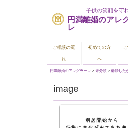
子供の笑顔を守
円満離婚のアレ
レ
ご相談の流
初めての方
ご
れ
へ
円満離婚のアレグラーレ
>
未分類
>
離婚した
image