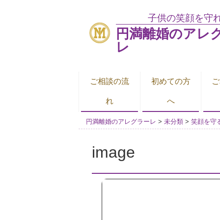
子供の笑顔を守
円満離婚のアレ
レ
ご相談の流
初めての方
ご
れ
へ
円満離婚のアレグラーレ
>
未分類
>
笑顔を守
image