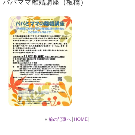
パパママ離婚講座（板橋）
«
前の記事へ
│
HOME
│